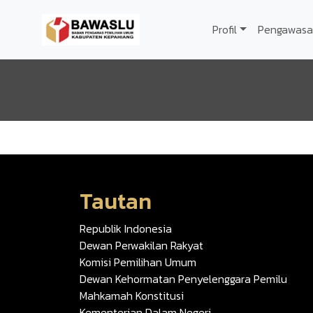
Lompat ke isi utama
Profil
Pengawasa
Tautan
Republik Indonesia
Dewan Perwakilan Rakyat
Komisi Pemilihan Umum
Dewan Kehormatan Penyelenggara Pemilu
Mahkamah Konstitusi
Kementerian Dalam Negeri