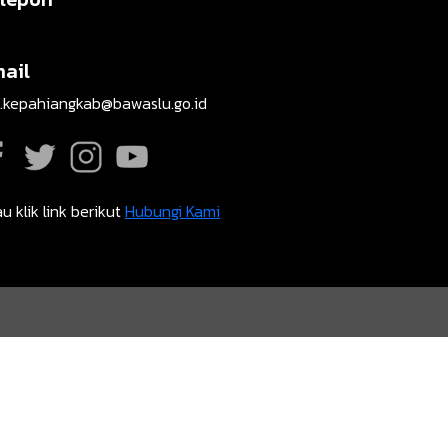
ail
t.kepahiangkab@bawaslu.go.id
u klik link berikut
Hubungi Kami