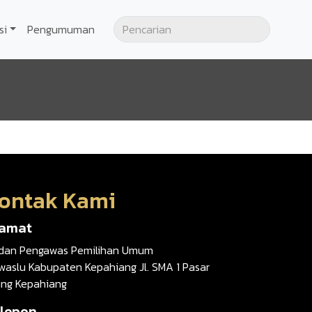
si
Pengumuman
ontak Kami
lamat
dan Pengawas Pemilihan Umum
waslu Kabupaten Kepahiang Jl. SMA 1 Pasar
ung Kepahiang
lepon