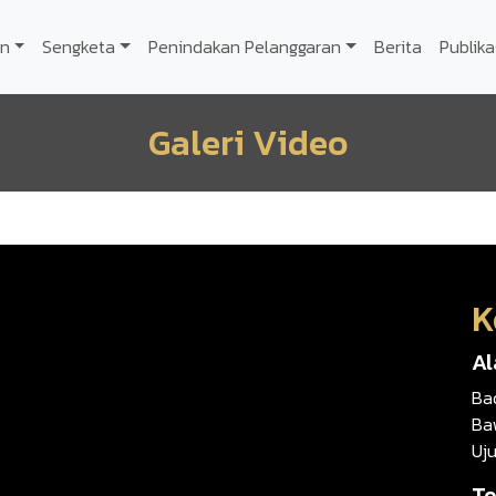
n
Sengketa
Penindakan Pelanggaran
Berita
Publika
Galeri Video
K
A
Ba
Ba
Uj
Te