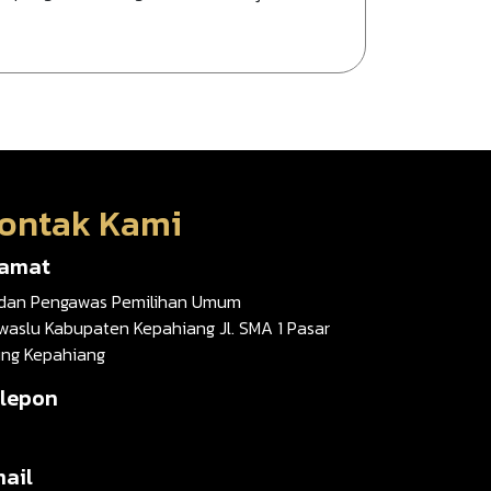
ontak Kami
lamat
dan Pengawas Pemilihan Umum
waslu Kabupaten Kepahiang Jl. SMA 1 Pasar
ung Kepahiang
lepon
ail