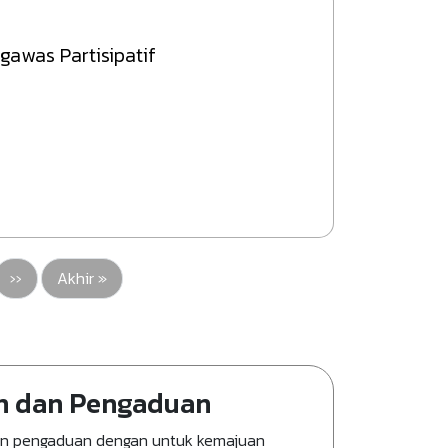
awas Partisipatif
an
Halaman berikutnya
Last page
››
Akhir »
n dan Pengaduan
an pengaduan dengan untuk kemajuan