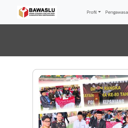
Lompat ke isi utama
Profil
Pengawasa