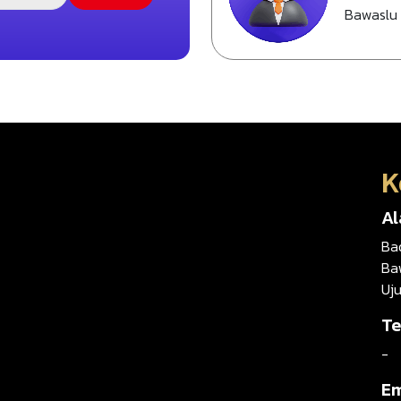
Bawaslu
K
A
Ba
Ba
Uj
Te
-
Em