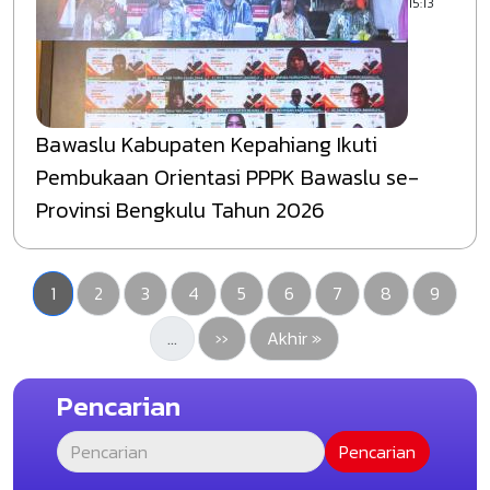
15:13
Bawaslu Kabupaten Kepahiang Ikuti
Pembukaan Orientasi PPPK Bawaslu se-
Provinsi Bengkulu Tahun 2026
Halaman sekarang
Pengawasan
Pengawasan
Pengawasan
Pengawasan
Pengawasan
Pengawasan
Pengawasan
Pengaw
1
2
3
4
5
6
7
8
9
Halaman berikutnya
Last page
…
››
Akhir »
Pencarian